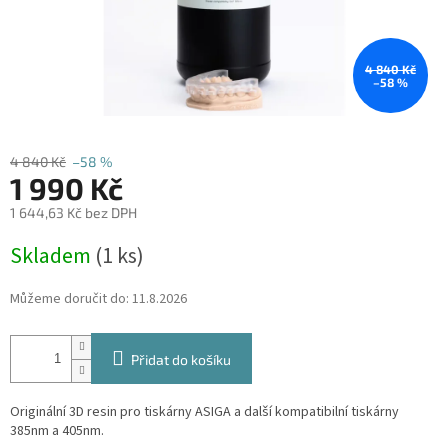
4 840 Kč
–58 %
4 840 Kč
–58 %
1 990 Kč
1 644,63 Kč bez DPH
Měrná
Skladem
(1 ks)
cena:
Můžeme doručit do:
11.8.2026
Přidat do košíku
Originální 3D resin pro tiskárny ASIGA a další kompatibilní tiskárny
385nm a 405nm.