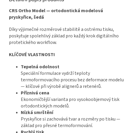
CRS Ortho Model — ortodontická modelová
pryskyřice, šedá
Díky výjimečné rozměrové stabilitě a ostrému tisku,
poskytuje spolehlivý základ pro každý krok digitálního
protetického workflow.
KLÍČOVÉ VLASTNOSTI
Tepelná odolnost
Speciální formulace vydrží teploty
termoformovacího procesu bez deformace modelu
— klíčové při výrobě alignerů a retenérů.
Příznivá cena
Ekonomičtější varianta pro vysokoobjemový tisk
ortodontických modelů.
Nízká smrštění
Pryskyřice si zachovává tvar a rozměry po tisku —
základ pro přesné termoformování.
Rychlý tisk