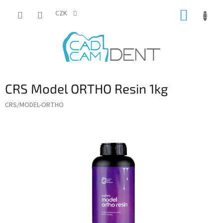
Přejít
NÁKUP
na
CZK
obsah
KOŠÍK
CRS Model ORTHO Resin 1kg
CRS/MODEL-ORTHO