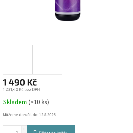
1 490 Kč
1 231,40 Kč bez DPH
Měrná
Skladem
(>10 ks)
cena:
Můžeme doručit do:
12.8.2026
Přidat do košíku