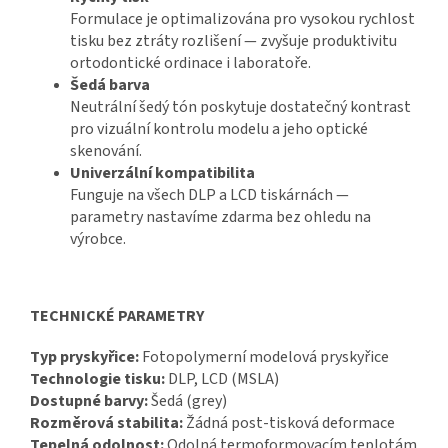
Formulace je optimalizována pro vysokou rychlost
tisku bez ztráty rozlišení — zvyšuje produktivitu
ortodontické ordinace i laboratoře.
Šedá barva
Neutrální šedý tón poskytuje dostatečný kontrast
pro vizuální kontrolu modelu a jeho optické
skenování.
Univerzální kompatibilita
Funguje na všech DLP a LCD tiskárnách —
parametry nastavíme zdarma bez ohledu na
výrobce.
TECHNICKÉ PARAMETRY
Typ pryskyřice:
Fotopolymerní modelová pryskyřice
Technologie tisku:
DLP, LCD (MSLA)
Dostupné barvy:
Šedá (grey)
Rozměrová stabilita:
Žádná post-tisková deformace
Tepelná odolnost:
Odolná termoformovacím teplotám