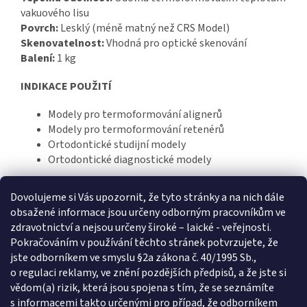
vakuového lisu
Povrch:
Lesklý (méně matný než CRS Model)
Skenovatelnost:
Vhodná pro optické skenování
Balení:
1 kg
INDIKACE POUŽITÍ
Modely pro termoformování alignerů
Modely pro termoformování retenérů
Ortodontické studijní modely
Ortodontické diagnostické modely
Dovolujeme si Vás upozornit, že tyto stránky a na nich dále
obsažené informace jsou určeny odborným pracovníkům ve
zdravotnictví a nejsou určeny široké – laické - veřejnosti.
Z
Pokračováním v používání těchto stránek potvrzujete, že
á
jste odborníkem ve smyslu §2a zákona č. 40/1995 Sb.,
p
o regulaci reklamy, ve znění pozdějších předpisů, a že jste si
a
Informace pro vás
vědom(a) rizik, která jsou spojena s tím, že se seznámíte
t
s informacemi takto určenými pro případ, že odborníkem
Obchodní podmínky