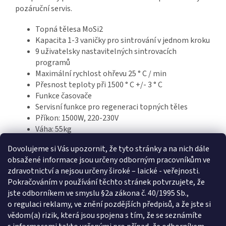
pozáruční servis.
Topná tělesa MoSi2
Kapacita 1-3 vaničky pro sintrování v jednom kroku
9 uživatelsky nastavitelných sintrovacích
programů
Maximální rychlost ohřevu 25 ° C / min
Přesnost teploty při 1500 ° C +/- 3 ° C
Funkce časovače
Servisní funkce pro regeneraci topných těles
Příkon: 1500W, 220-230V
Váha: 55kg
Rozměry: 400/400/600 mm
Dovolujeme si Vás upozornit, že tyto stránky a na nich dále
obsažené informace jsou určeny odborným pracovníkům ve
zdravotnictví a nejsou určeny široké – laické - veřejnosti.
Z
Pokračováním v používání těchto stránek potvrzujete, že
á
jste odborníkem ve smyslu §2a zákona č. 40/1995 Sb.,
p
o regulaci reklamy, ve znění pozdějších předpisů, a že jste si
a
Informace pro vás
vědom(a) rizik, která jsou spojena s tím, že se seznámíte
t