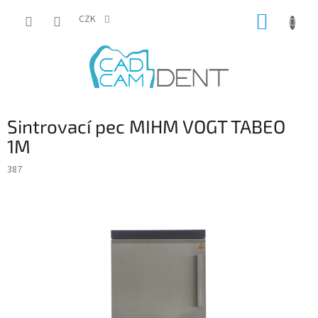
Přejít
NÁKUP
na
CZK
obsah
KOŠÍK
Sintrovací pec MIHM VOGT TABEO
1M
387