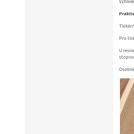
Vzhlede
Prakti
Tiskárn
Pro tis
U resin
stopro
Osobně