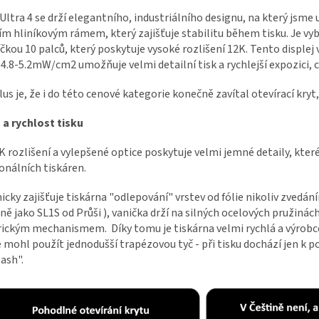
Ultra 4 se drží elegantního, industriálního designu, na který jsme 
ním hliníkovým rámem, který zajišťuje stabilitu během tisku. Je
čkou 10 palců, který poskytuje vysoké rozlišení 12K. Tento disple
4.8-5.2mW/cm2 umožňuje velmi detailní tisk a rychlejší expozici, c
lus je, že i do této cenové kategorie konečně zavítal otevírací kryt
 a rychlost tisku
K rozlišení a vylepšené optice poskytuje velmi jemné detaily, které
onálních tiskáren.
cky zajišťuje tiskárna "odlepování" vrstev od fólie nikoliv zvedá
ě jako SL1S od Průši ), vanička drží na silných ocelových pružiná
rickým mechanismem. Díky tomu je tiskárna velmi rychlá a výrobc
e mohl použít jednodušší trapézovou tyč - při tisku dochází jen k
ash".