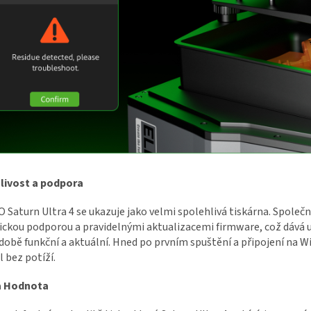
livost a podpora
Saturn Ultra 4 se ukazuje jako velmi spolehlivá tiskárna. Společ
ckou podporou a pravidelnými aktualizacemi firmware, což dává už
obě funkční a aktuální. Hned po prvním spuštění a připojení na Wi
 bez potíží.
a Hodnota