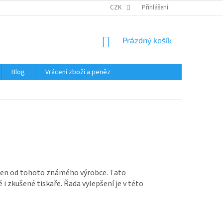
CZK
Přihlášení
NÁKUPNÍ
Prázdný košík
KOŠÍK
Blog
Vrácení zboží a peněz
áren od tohoto známého výrobce. Tato
i zkušené tiskaře. Řada vylepšení je v této