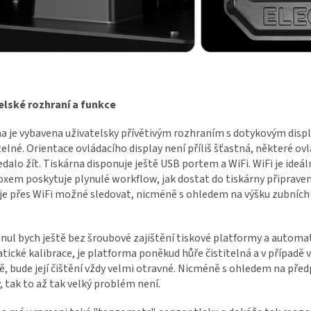
elské rozhraní a funkce
a je vybavena uživatelsky přívětivým rozhraním s dotykovým disple
elné. Orientace ovládacího display není příliš šťastná, některé ovlá
edalo žít. Tiskárna disponuje ještě USB portem a WiFi. WiFi je ideál
xem poskytuje plynulé workflow, jak dostat do tiskárny připravená
je přes WiFi možné sledovat, nicméně s ohledem na výšku zubních m
nul bych ještě bez šroubové zajištění tiskové platformy a automat
ické kalibrace, je platforma poněkud hůře čistitelná a v případě vy
ě, bude její čištění vždy velmi otravné. Nicméně s ohledem na před
 tak to až tak velký problém není.