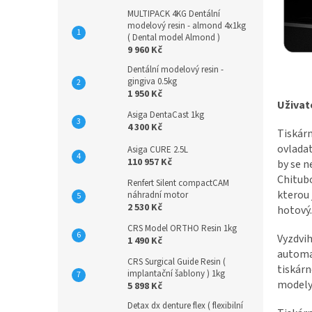
MULTIPACK 4KG Dentální
modelový resin - almond 4x1kg
( Dental model Almond )
9 960 Kč
Dentální modelový resin -
gingiva 0.5kg
1 950 Kč
Uživat
Asiga DentaCast 1kg
4 300 Kč
Tiskárn
ovladat
Asiga CURE 2.5L
110 957 Kč
by se n
Chitubo
Renfert Silent compactCAM
kterou 
náhradní motor
2 530 Kč
hotový.
CRS Model ORTHO Resin 1kg
Vyzdvih
1 490 Kč
automat
CRS Surgical Guide Resin (
tiskárn
implantační šablony ) 1kg
modely,
5 898 Kč
Detax dx denture flex ( flexibilní