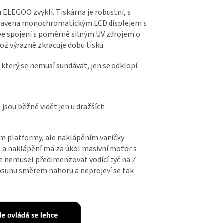
u ELEGOO zvyklí. Tiskárna je robustní, s
 vybavena monochromatickým LCD displejem s
j ve spojení s poměrně silným UV zdrojem o
ož výrazně zkracuje dobu tisku.
, který se nemusí sundávat, jen se odklopí.
 jsou běžně vidět jen u dražších
ním platformy, ale naklápěním vaničky
ch a naklápění má za úkol masivní motor s
e nemusel předimenzovat vodící tyč na Z
 posunu směrem nahoru a neprojeví se tak