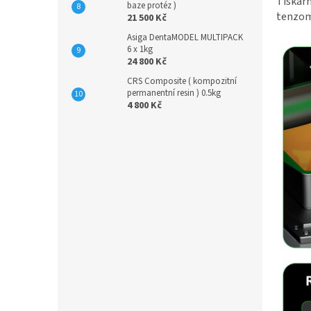
Tiskárn
baze protéz )
tenzom
21 500 Kč
Asiga DentaMODEL MULTIPACK
6 x 1kg
24 800 Kč
CRS Composite ( kompozitní
permanentní resin ) 0.5kg
4 800 Kč