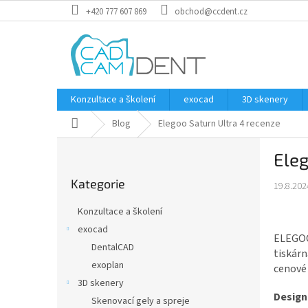
Přejít
+420 777 607 869
obchod@ccdent.cz
na
obsah
Konzultace a školení
exocad
3D skenery
Domů
Blog
Elegoo Saturn Ultra 4 recenze
P
Eleg
o
Přeskočit
s
Kategorie
kategorie
19.8.202
t
r
Konzultace a školení
a
exocad
n
ELEGOO 
DentalCAD
n
tiskárn
í
exoplan
cenové 
p
3D skenery
a
Design
Skenovací gely a spreje