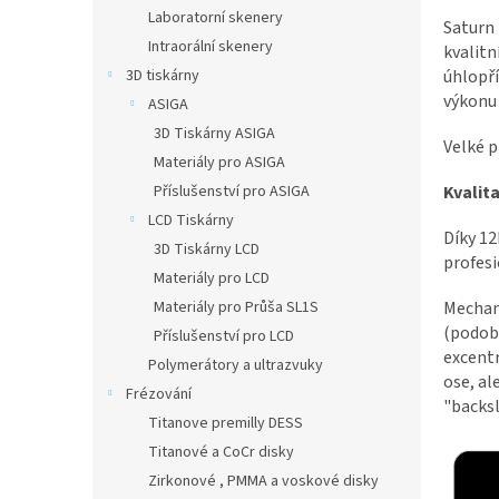
n
Laboratorní skenery
Saturn 
e
Intraorální skenery
kvalit
l
úhlopří
3D tiskárny
výkonu 
ASIGA
3D Tiskárny ASIGA
Velké p
Materiály pro ASIGA
Kvalita
Příslušenství pro ASIGA
LCD Tiskárny
Díky 12
3D Tiskárny LCD
profesi
Materiály pro LCD
Mechani
Materiály pro Průša SL1S
(podobn
Příslušenství pro LCD
excent
Polymerátory a ultrazvuky
ose, al
Frézování
"backsl
Titanove premilly DESS
Titanové a CoCr disky
Zirkonové , PMMA a voskové disky