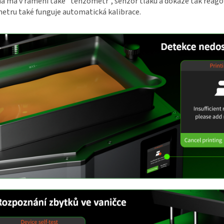
a má v rameni také "tenzometr", senzor tlaku a dokáže tak reagov
etru také funguje automatická kalibrace.