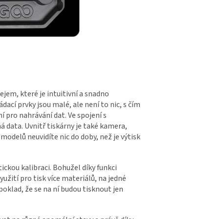
jem, které je intuitivní a snadno
dací prvky jsou malé, ale není to nic, s čím
ní pro nahrávání dat. Ve spojení s
 data. Uvnitř tiskárny je také kamera,
odelů neuvidíte nic do doby, než je výtisk
ickou kalibraci. Bohužel díky funkci
užití pro tisk více materiálů, na jedné
poklad, že se na ní budou tisknout jen