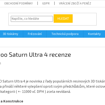
OBCHODNÍ PODMÍNKY
GDPR
VRÁCENÍ ZBOŽÍ A PENĚZ
HLEDAT
3D tiskárny
Frézování
Technická podpora
Kontakty
oo Saturn Ultra 4 recenze
4
Saturn Ultra 4 je novinka z řady populárních resinových 3D tisk
a přináší některé vylepšení oproti svým předchůdcům, které oslové 
kategorii ( +- 11000 vč. DPH ) zcela nevídaná.
 a Konstrukce