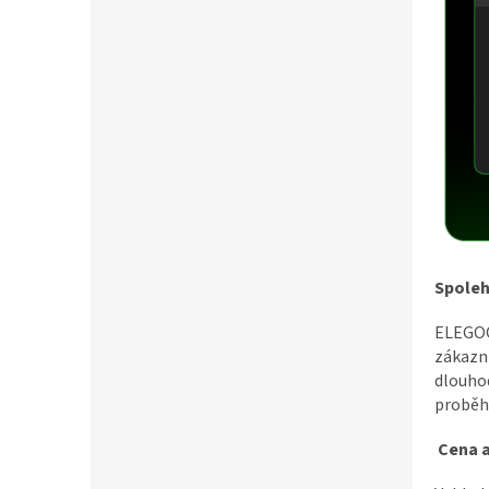
Spoleh
ELEGOO 
zákazni
dlouhod
proběhl
Cena 