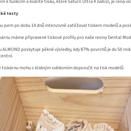
m k funkcím a kvalitě tisku, které Saturn Ultra 4 nabízí, je cena 
cké testy
u jsem po dobu 14 dnů intenzivně zatěžoval tiskem modelů a posky
kárnu máme připravené tiskové profily pro naše resiny Dental Mo
u ALMOND poskytuje pěkné výsledky, kdy 87% povrchů je do 50 mik
centní.
 tiskárnu mohu s klidným svědomím doporučit na tisk modelů.