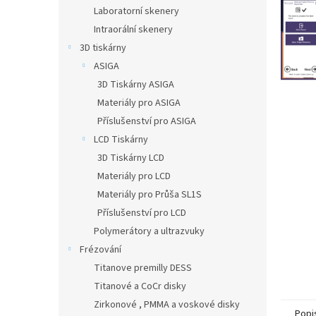
n
Laboratorní skenery
e
Intraorální skenery
l
3D tiskárny
ASIGA
3D Tiskárny ASIGA
Materiály pro ASIGA
Příslušenství pro ASIGA
LCD Tiskárny
3D Tiskárny LCD
Materiály pro LCD
Materiály pro Průša SL1S
Příslušenství pro LCD
Polymerátory a ultrazvuky
Frézování
Titanove premilly DESS
Titanové a CoCr disky
Zirkonové , PMMA a voskové disky
Popi