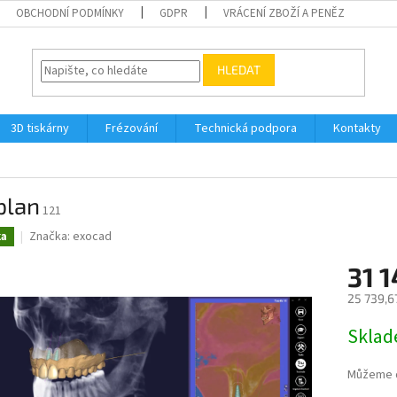
OBCHODNÍ PODMÍNKY
GDPR
VRÁCENÍ ZBOŽÍ A PENĚZ
HLEDAT
3D tiskárny
Frézování
Technická podpora
Kontakty
plan
121
Značka:
exocad
ka
31 1
25 739,6
Měrná
Skla
cena:
Můžeme d