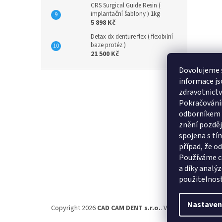
CRS Surgical Guide Resin (
implantační šablony ) 1kg
5 898 Kč
Detax dx denture flex ( flexibilní
baze protéz )
21 500 Kč
Dovolujeme s
Z
informace j
á
zdravotnictví
p
Pokračováním
a
odborníkem v
t
znění pozdějš
Informac
í
spojena s tí
Obchodní 
případ, že o
GDPR
Používáme c
a díky analý
Vrácení zbo
použitelnost
Nastaven
Copyright 2026
CAD CAM DENT s.r.o.
. Všechna práva vyhr