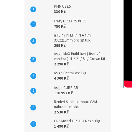
PMMA 98.5
330 Kč
Frézy UP3D P53/P55
750 Kč
n FEP / nFEP / PFA film
300x210mm pro 3D tisk
299 Kč
Asiga MAX Build tray ( tisková
vanička ) 1L / 2L / 5L / Crown Kit
2 290 Kč
Asiga DentaCast 1kg
4 300 Kč
Asiga CURE 2.5L
110 957 Kč
Renfert Silent compactCAM
náhradní motor
2 530 Kč
CRS Model ORTHO Resin 1kg
1 490 Kč