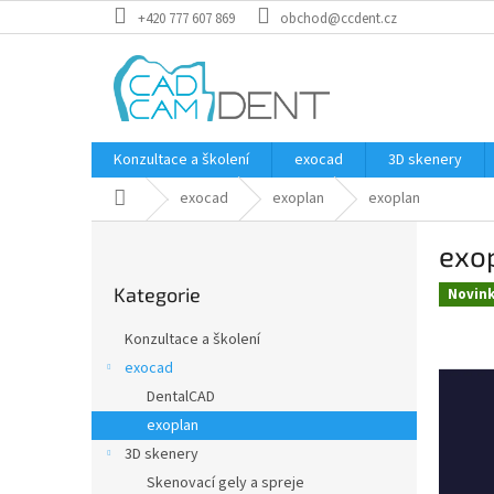
Přejít
+420 777 607 869
obchod@ccdent.cz
na
obsah
Konzultace a školení
exocad
3D skenery
Domů
exocad
exoplan
exoplan
P
exo
o
Přeskočit
s
Kategorie
kategorie
Novin
t
r
Konzultace a školení
a
exocad
n
DentalCAD
n
í
exoplan
p
3D skenery
a
Skenovací gely a spreje