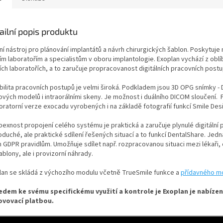
ailní popis produktu
ní nástroj pro plánování implantátů a návrh chirurgických šablon. Poskytuje 
ím laboratořím a specialistům v oboru implantologie. Exoplan vychází z ob
ích laboratořích, a to zaručuje propracovanost digitálních pracovních postu
bilita pracovních postupů je velmi široká. Podkladem jsou 3D OPG snímky - 
vých modelů i intraorálními skeny. Je možnost i duálního DICOM sloučení. P
oratorní verze exocadu vyrobených i na základě fotografií funkcí Smile Des
exnost propojení celého systému je praktická a zaručuje plynulé digitální 
oduché, ale praktické sdílení řešených situací a to funkcí DentalShare. Jed
 GDPR pravidlům. Umožňuje sdílet např. rozpracovanou situaci mezi lékaři, 
ablony, ale i provizorní náhrady.
lan se skládá z výchozího modulu včetně TrueSmile funkce a
přídavného mo
edem ke svému specifickému využití a kontrole je Exoplan je nabízen 
vovací platbou.