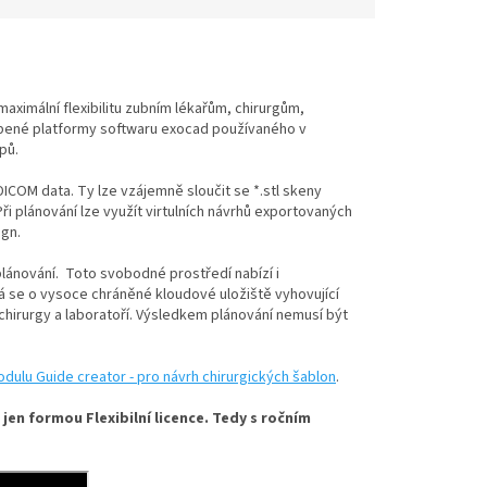
maximální flexibilitu zubním lékařům, chirurgům,
líbené platformy softwaru exocad používaného v
pů.
DICOM data. Ty lze vzájemně sloučit se *.stl skeny
ři plánování lze využít virtulních návrhů exportovaných
ign.
plánování. Toto svobodné prostředí nabízí i
ná se o vysoce chráněné kloudové uložiště vyhovující
chirurgy a laboratoří. Výsledkem plánování nemusí být
dulu Guide creator - pro návrh chirurgických šablon
.
jen formou Flexibilní licence. Tedy s ročním