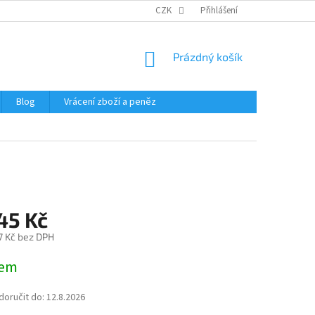
CZK
Přihlášení
NÁKUPNÍ
Prázdný košík
KOŠÍK
Blog
Vrácení zboží a peněz
45 Kč
7 Kč bez DPH
dem
oručit do:
12.8.2026