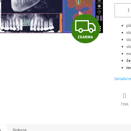
Z
pl
sl
ZDARMA
D
sl
sl
ma
A
če
in
Detailní 
R
M
TISK
A
s
Diskuze