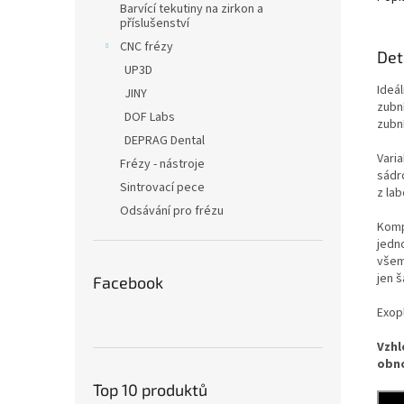
Barvící tekutiny na zirkon a
příslušenství
CNC frézy
Det
UP3D
Ideál
JINY
zubn
DOF Labs
zubn
DEPRAG Dental
Varia
Frézy - nástroje
sádro
Sintrovací pece
z lab
Odsávání pro frézu
Komp
jedn
všem
jen š
Facebook
Exop
Vzhl
obno
Top 10 produktů