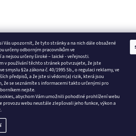
i Vás upozornit, že tyto stránky a na nich dále obsažené
sou určeny odborným pracovníkům ve
 a nejsou určeny široké – laické - veřejnosti.
 v používání těchto stránek potvrzujete, že jste
e smyslu §2a zákona č. 40/1995 Sb., o regulaci reklamy, ve
ích předpisů, a že jste si vědom(a) rizik, která jsou
e pro vás
m, že se seznámíte s informacemi takto určenými pro
podmínky
dborníkem nejste.
ookies, abychom Vám umožnili pohodlné prohlížení webu
ze provozu webu neustále zlepšovali jeho funkce, výkon a
ží a peněz
.
í
azena.