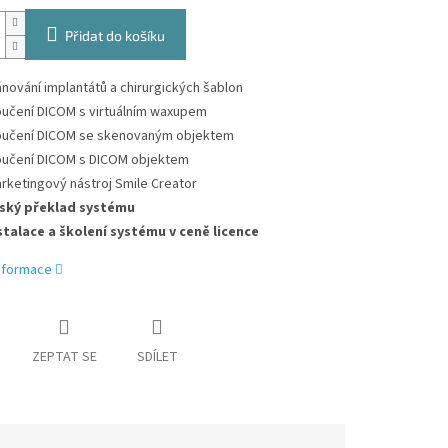
Přidat do košíku
ánování implantátů a chirurgických šablon
oučení DICOM s virtuálním waxupem
oučení DICOM se skenovaným objektem
oučení DICOM s DICOM objektem
rketingový nástroj Smile Creator
ský překlad systému
stalace a školení systému v ceně licence
informace
ZEPTAT SE
SDÍLET