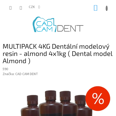
Přejít
NÁKUP
na
CZK
obsah
KOŠÍK
MULTIPACK 4KG Dentální modelový
resin - almond 4x1kg ( Dental model
Almond )
590
Značka:
CAD CAM DENT