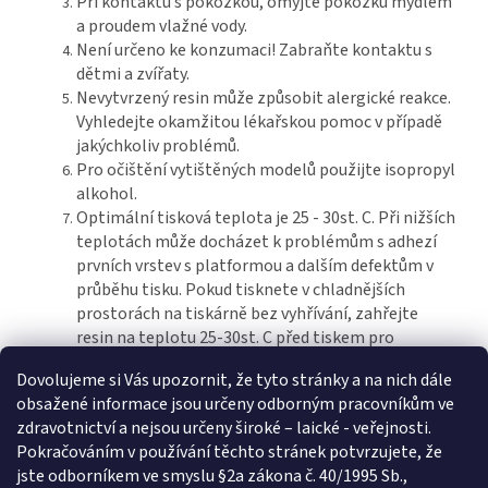
Při kontaktu s pokožkou, omyjte pokožku mýdlem
a proudem vlažné vody.
Není určeno ke konzumaci! Zabraňte kontaktu s
dětmi a zvířaty.
Nevytvrzený resin může způsobit alergické reakce.
Vyhledejte okamžitou lékařskou pomoc v případě
jakýchkoliv problémů.
Pro očištění vytištěných modelů použijte isopropyl
alkohol.
Optimální tisková teplota je 25 - 30st. C. Při nižších
teplotách může docházet k problémům s adhezí
prvních vrstev s platformou a dalším defektům v
průběhu tisku. Pokud tisknete v chladnějších
prostorách na tiskárně bez vyhřívání, zahřejte
resin na teplotu 25-30st. C před tiskem pro
optimální výsledky.
Dovolujeme si Vás upozornit, že tyto stránky a na nich dále
obsažené informace jsou určeny odborným pracovníkům ve
zdravotnictví a nejsou určeny široké – laické - veřejnosti.
Z
Pokračováním v používání těchto stránek potvrzujete, že
á
jste odborníkem ve smyslu §2a zákona č. 40/1995 Sb.,