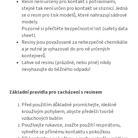
Resin není určený pro kontakt s potravinami,
stejně tak není určen pro kontakt se sliznicí. Jedná
se o resin pro tisk modelů, které nahrazují sádrové
modely.
Pozorně si přečtěte bezpečnostní list (safety data
sheet).
Resiny jsou považované za nebezpečné chemikálie
a je nutné je vyhazovat do pro ně určených
kontejnerů.
Lahve od resinu (prázdné, nebo plné) nikdy
nevyhazujte do běžného odpadu!
Základní pravidla pro zacházení s resinem
Před použitím důkladně promíchejte, ideálně
krouživým pohybem, abyste předešli tvorbě
vzduchových bublin
Používejte rukavice, zvažte použití respirátoru,
vyhněte se přímému kontaktu s pokožkou.