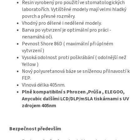
Resin vyrobený pro použití ve stomatologických
laboratořích. Vytištěné modely mají velmi hladký
povrch a přesné rozměry.
Vhodný pro dělené i nedělené modely.
Barva po vytvrzení je optimální pro práci -
nenamáhá oči.
Pevnost Shore 86D ( maximální při úplném
vytvrzení )
Vysoká odolnost proti poškrábání ( odolnější než
Yellow )
Nový polyuretanová báze se sníženou přilnavostí k
FEP.
Vlnová délka 405nm.
Plně kompatibilní s Phrozen ,Průša , ELEGOO,
Anycubic dalšími LCD/DLP/mSLA tiskárnami s UV
zdrojem 405nm
Bezpečnost především