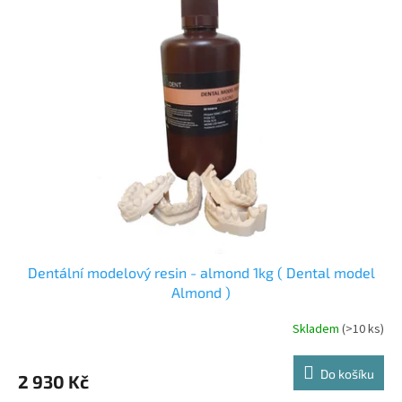
r
p
o
i
d
s
u
p
k
r
t
o
ů
d
u
k
t
ů
Dentální modelový resin - almond 1kg ( Dental model
Almond )
Skladem
(>10 ks)
Do košíku
2 930 Kč