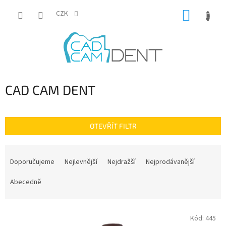
Přejít
NÁKUP
na
CZK
obsah
KOŠÍK
CAD CAM DENT
OTEVŘÍT FILTR
Ř
a
Doporučujeme
Nejlevnější
Nejdražší
Nejprodávanější
z
e
Abecedně
n
í
V
p
Kód:
445
ý