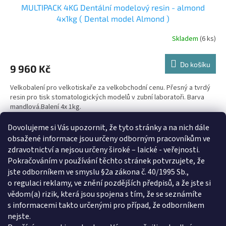
MULTIPACK 4KG Dentální modelový resin - almond
4x1kg ( Dental model Almond )
Skladem
(6 ks)
Do košíku
9 960 Kč
Velkobalení pro velkotiskaře za velkobchodní cenu. Přesný a tvrdý
resin pro tisk stomatologických modelů v zubní laboratoři. Barva
mandlová.Balení 4x 1kg.
Dovolujeme si Vás upozornit, že tyto stránky a na nich dále
3
položek celkem
O
obsažené informace jsou určeny odborným pracovníkům ve
v
zdravotnictví a nejsou určeny široké – laické - veřejnosti.
l
Z
Pokračováním v používání těchto stránek potvrzujete, že
á
á
jste odborníkem ve smyslu §2a zákona č. 40/1995 Sb.,
d
p
a
o regulaci reklamy, ve znění pozdějších předpisů, a že jste si
a
Informace pro vás
c
vědom(a) rizik, která jsou spojena s tím, že se seznámíte
t
í
s informacemi takto určenými pro případ, že odborníkem
Obchodní podmínky
í
p
nejste.
GDPR
r