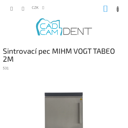
Přejít
NÁKUP
na
CZK
obsah
KOŠÍK
Sintrovací pec MIHM VOGT TABEO
2M
531