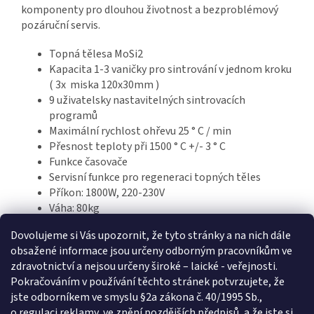
komponenty pro dlouhou životnost a bezproblémový
pozáruční servis.
Topná tělesa MoSi2
Kapacita 1-3 vaničky pro sintrování v jednom kroku
( 3x miska 120x30mm )
9 uživatelsky nastavitelných sintrovacích
programů
Maximální rychlost ohřevu 25 ° C / min
Přesnost teploty při 1500 ° C +/- 3 ° C
Funkce časovače
Servisní funkce pro regeneraci topných těles
Příkon: 1800W, 220-230V
Váha: 80kg
Rozměry: 480/460/600 mm
Dovolujeme si Vás upozornit, že tyto stránky a na nich dále
obsažené informace jsou určeny odborným pracovníkům ve
zdravotnictví a nejsou určeny široké – laické - veřejnosti.
Z
Pokračováním v používání těchto stránek potvrzujete, že
á
jste odborníkem ve smyslu §2a zákona č. 40/1995 Sb.,
p
o regulaci reklamy, ve znění pozdějších předpisů, a že jste si